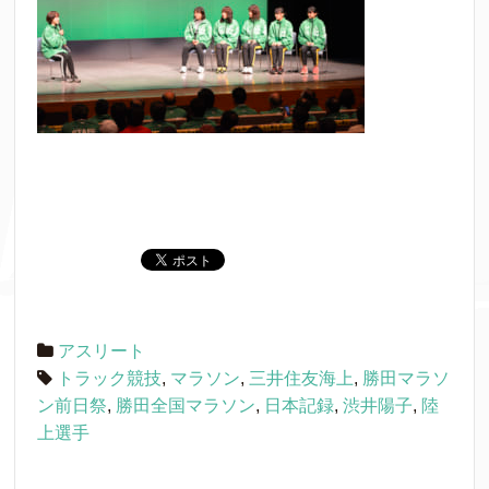
アスリート
トラック競技
,
マラソン
,
三井住友海上
,
勝田マラソ
ン前日祭
,
勝田全国マラソン
,
日本記録
,
渋井陽子
,
陸
上選手