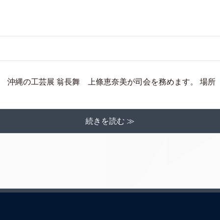
 沖縄の工芸展 翁長舞 上條恵奈美が司会を務めます。 場所 銀
続きを読む ≫